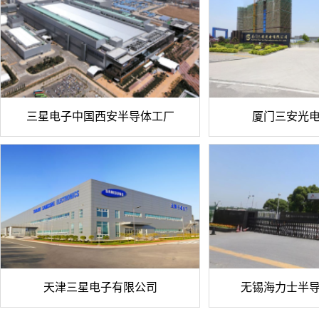
三星电子中国西安半导体工厂
厦门三安光
天津三星电子有限公司
无锡海力士半