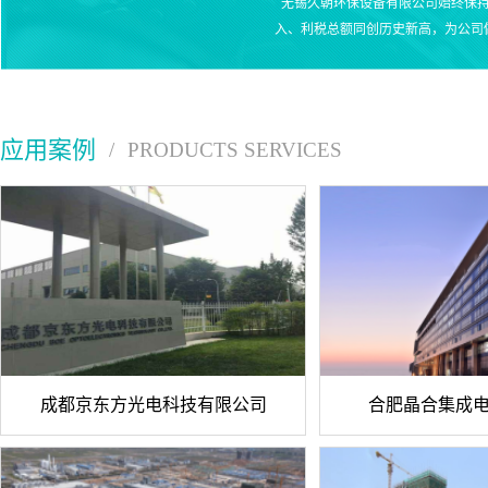
无锡久朝环保设备有限公司始终保
入、利税总额同创历史新高，为公司做
本、永续经营、品质优良、顾
应用案例
/
PRODUCTS SERVICES
成都京东方光电科技有限公司
合肥晶合集成